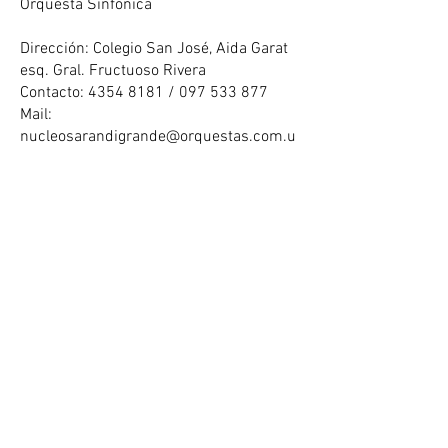
Orquesta Sinfónica
Dirección: Colegio San José, Aida Garat
esq. Gral. Fructuoso Rivera
Contacto:
4354 8181
/
097 533 877
Mail:
nucleosarandigrande@orquestas.com.u
y
PAYSANDÚ
Núcleo Paysandú
Orquesta Juvenil de Paysandú
Orquesta Infantil: Faroles Comunitarios
Chaplin y Suroeste
Dirección: Dirección de Cultura de la
Intendencia Departamental de
Paysandú, Leandro Gómez 852
Contacto:
095 240 997
/
099 443 649
/
098 438 144